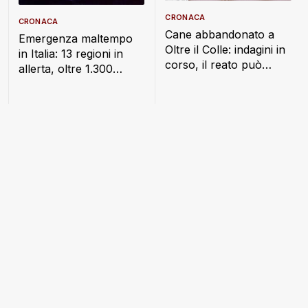
CRONACA
CRONACA
Cane abbandonato a
Emergenza maltempo
Oltre il Colle: indagini in
in Italia: 13 regioni in
corso, il reato può
allerta, oltre 1.300
costare fino a un anno
interventi dei Vigili del
di carcere
Fuoco