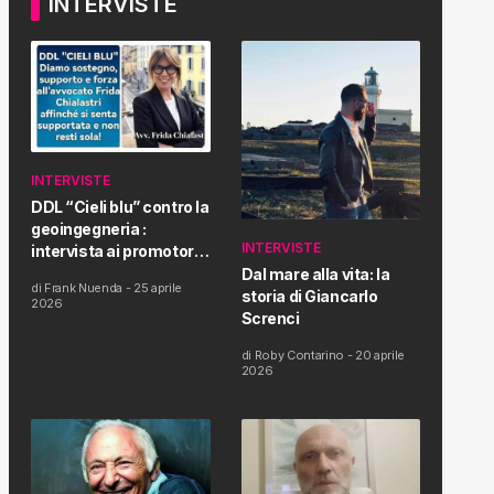
INTERVISTE
INTERVISTE
DDL “Cieli blu” contro la
geoingegneria :
INTERVISTE
intervista ai promotori
della tematica e della
Dal mare alla vita: la
di
Frank Nuenda
-
25 aprile
Proposta di Legge
storia di Giancarlo
2026
Screnci
di
Roby Contarino
-
20 aprile
2026