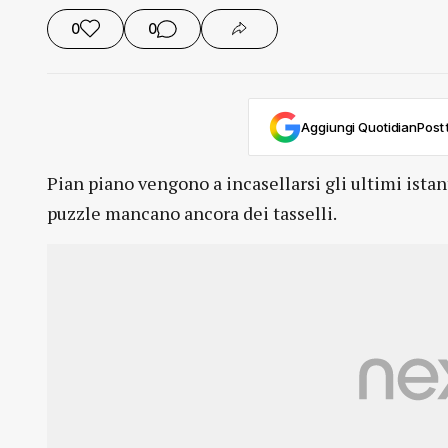
0
0
Aggiungi QuotidianPost t
Pian piano vengono a incasellarsi gli ultimi istant
puzzle mancano ancora dei tasselli.