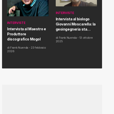
INTERVISTE
Intervista al biologo
INTERVISTE
Giovanni Moscarella: la
Intervista al Maestro e
geoingegneria sta
Produttore
modificando il clima e la
di
Frank Nuenda
-
13 ottobre
discografico Mogol
salute dell’uomo
2025
di
Frank Nuenda
-
23 febbraio
2026