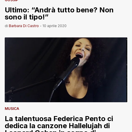
Ultimo: “Andrà tutto bene? Non
sono il tipo!”
di
Barbara Di Castro
-
10 aprile 2020
MUSICA
La talentuosa Federica Pento ci
dedica la canzone Hallelujah di