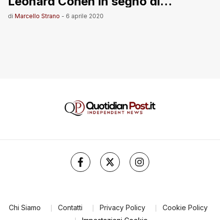
Leonard Cohen in segno di
speranza
di
Marcello Strano
-
6 aprile 2020
Chi Siamo
Contatti
Privacy Policy
Cookie Policy