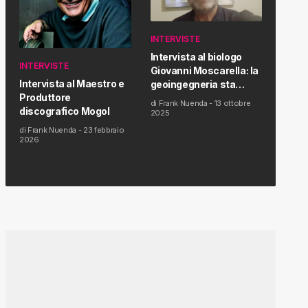
INTERVISTE
Intervista al biologo
INTERVISTE
Giovanni Moscarella: la
Intervista al Maestro e
geoingegneria sta
Produttore
modificando il clima e la
di
Frank Nuenda
-
13 ottobre
discografico Mogol
salute dell’uomo
2025
di
Frank Nuenda
-
23 febbraio
2026