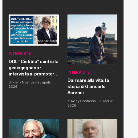
INTERVISTE
DDL “Cieli blu” contro la
geoingegneria :
INTERVISTE
intervista ai promotori
della tematica e della
Dal mare alla vita: la
di
Frank Nuenda
-
25 aprile
Proposta di Legge
storia di Giancarlo
2026
Screnci
di
Roby Contarino
-
20 aprile
2026