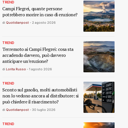
TREND
Campi Flegrei, quante persone
potrebbero morire in caso di eruzione?
di
Quotidianpost
-
2 agosto 2026
TREND
Terremoto ai Campi Flegrei: cosa sta
accadendo davvero, può davvero
anticipare un’eruzione?
di
Lorita Russo
-
1 agosto 2026
TREND
Sconto sul gasolio, molti automobilisti
non lo vedono ancora al distributore: si
può chiedere il risarcimento?
di
Quotidianpost
-
30 luglio 2026
TREND