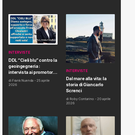
INTERVISTE
DDL “Cieli blu” contro la
geoingegneria :
INTERVISTE
intervista ai promotori
della tematica e della
Dal mare alla vita: la
di
Frank Nuenda
-
25 aprile
Proposta di Legge
storia di Giancarlo
2026
Screnci
di
Roby Contarino
-
20 aprile
2026