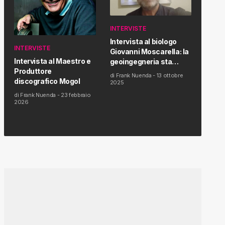
INTERVISTE
Intervista al biologo
INTERVISTE
Giovanni Moscarella: la
Intervista al Maestro e
geoingegneria sta
Produttore
modificando il clima e la
di
Frank Nuenda
-
13 ottobre
discografico Mogol
salute dell’uomo
2025
di
Frank Nuenda
-
23 febbraio
2026