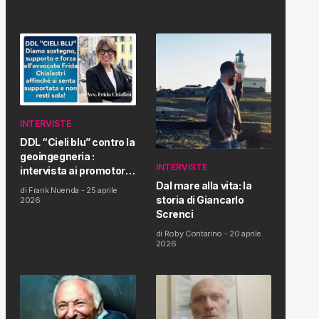
INTERVISTE
DDL “Cieli blu” contro la
geoingegneria :
INTERVISTE
intervista ai promotori
della tematica e della
Dal mare alla vita: la
di
Frank Nuenda
-
25 aprile
Proposta di Legge
storia di Giancarlo
2026
Screnci
di
Roby Contarino
-
20 aprile
2026