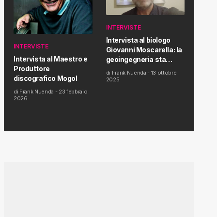
INTERVISTE
Intervista al biologo
INTERVISTE
Giovanni Moscarella: la
Intervista al Maestro e
geoingegneria sta
Produttore
modificando il clima e la
di
Frank Nuenda
-
13 ottobre
discografico Mogol
salute dell’uomo
2025
di
Frank Nuenda
-
23 febbraio
2026