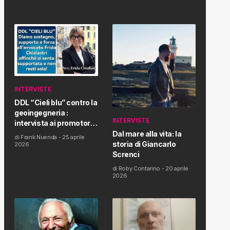
INTERVISTE
DDL “Cieli blu” contro la
geoingegneria :
INTERVISTE
intervista ai promotori
della tematica e della
Dal mare alla vita: la
di
Frank Nuenda
-
25 aprile
Proposta di Legge
storia di Giancarlo
2026
Screnci
di
Roby Contarino
-
20 aprile
2026