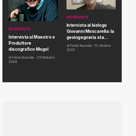
INTERVISTE
Intervista al biologo
INTERVISTE
Giovanni Moscarella: la
Intervista al Maestro e
geoingegneria sta
Produttore
modificando il clima e la
di
Frank Nuenda
-
13 ottobre
discografico Mogol
salute dell’uomo
2025
di
Frank Nuenda
-
23 febbraio
2026