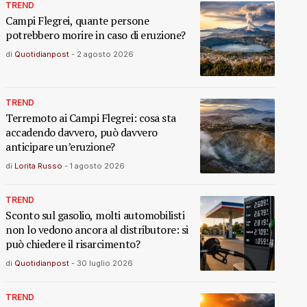
TREND
Campi Flegrei, quante persone
potrebbero morire in caso di eruzione?
di
Quotidianpost
-
2 agosto 2026
TREND
Terremoto ai Campi Flegrei: cosa sta
accadendo davvero, può davvero
anticipare un’eruzione?
di
Lorita Russo
-
1 agosto 2026
TREND
Sconto sul gasolio, molti automobilisti
non lo vedono ancora al distributore: si
può chiedere il risarcimento?
di
Quotidianpost
-
30 luglio 2026
TREND