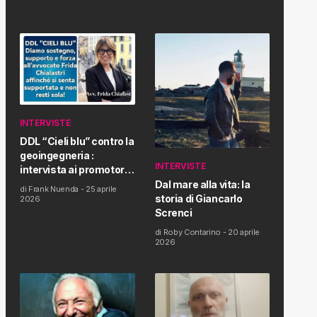
INTERVISTE
DDL “Cieli blu” contro la
geoingegneria :
INTERVISTE
intervista ai promotori
della tematica e della
Dal mare alla vita: la
di
Frank Nuenda
-
25 aprile
Proposta di Legge
storia di Giancarlo
2026
Screnci
di
Roby Contarino
-
20 aprile
2026