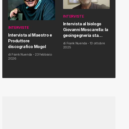
INTERVISTE
Intervista al biologo
INTERVISTE
Giovanni Moscarella: la
Intervista al Maestro e
geoingegneria sta
Produttore
modificando il clima e la
di
Frank Nuenda
-
13 ottobre
discografico Mogol
salute dell’uomo
2025
di
Frank Nuenda
-
23 febbraio
2026