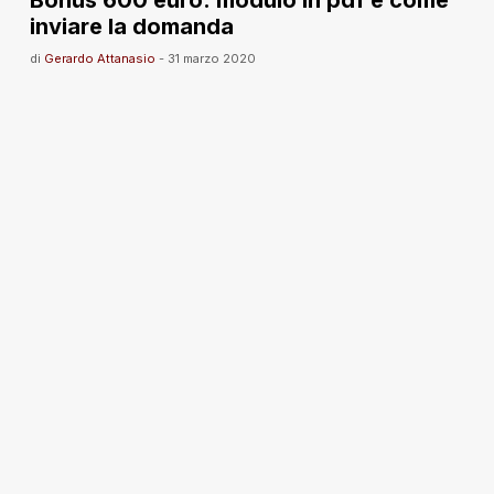
Bonus 600 euro: modulo in pdf e come
inviare la domanda
di
Gerardo Attanasio
-
31 marzo 2020