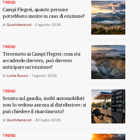
TREND
Campi Flegrei, quante persone
potrebbero morire in caso di eruzione?
di
Quotidianpost
-
2 agosto 2026
TREND
Terremoto ai Campi Flegrei: cosa sta
accadendo davvero, può davvero
anticipare un’eruzione?
di
Lorita Russo
-
1 agosto 2026
TREND
Sconto sul gasolio, molti automobilisti
non lo vedono ancora al distributore: si
può chiedere il risarcimento?
di
Quotidianpost
-
30 luglio 2026
TREND