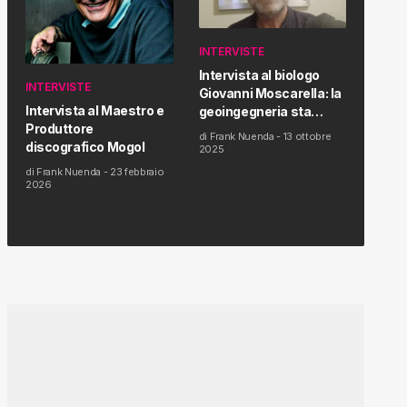
INTERVISTE
Intervista al biologo
INTERVISTE
Giovanni Moscarella: la
Intervista al Maestro e
geoingegneria sta
Produttore
modificando il clima e la
di
Frank Nuenda
-
13 ottobre
discografico Mogol
salute dell’uomo
2025
di
Frank Nuenda
-
23 febbraio
2026