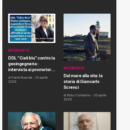
INTERVISTE
DDL “Cieli blu” contro la
geoingegneria :
INTERVISTE
intervista ai promotori
della tematica e della
Dal mare alla vita: la
di
Frank Nuenda
-
25 aprile
Proposta di Legge
storia di Giancarlo
2026
Screnci
di
Roby Contarino
-
20 aprile
2026