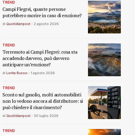
TREND
Campi Flegrei, quante persone
potrebbero morire in caso di eruzione?
di
Quotidianpost
-
2 agosto 2026
TREND
Terremoto ai Campi Flegrei: cosa sta
accadendo davvero, può davvero
anticipare un’eruzione?
di
Lorita Russo
-
1 agosto 2026
TREND
Sconto sul gasolio, molti automobilisti
non lo vedono ancora al distributore: si
può chiedere il risarcimento?
di
Quotidianpost
-
30 luglio 2026
TREND