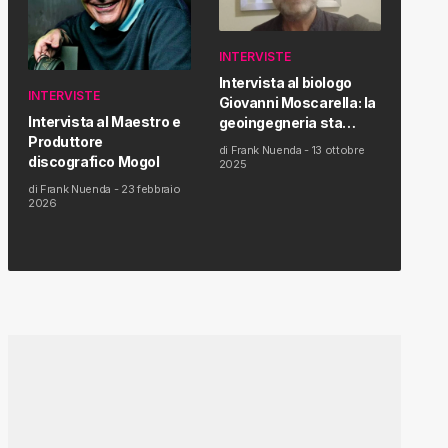
INTERVISTE
Intervista al biologo
INTERVISTE
Giovanni Moscarella: la
Intervista al Maestro e
geoingegneria sta
Produttore
modificando il clima e la
di
Frank Nuenda
-
13 ottobre
discografico Mogol
salute dell’uomo
2025
di
Frank Nuenda
-
23 febbraio
2026