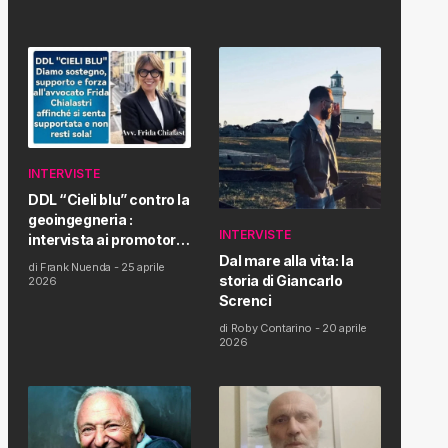
INTERVISTE
DDL “Cieli blu” contro la
geoingegneria :
INTERVISTE
intervista ai promotori
della tematica e della
Dal mare alla vita: la
di
Frank Nuenda
-
25 aprile
Proposta di Legge
storia di Giancarlo
2026
Screnci
di
Roby Contarino
-
20 aprile
2026