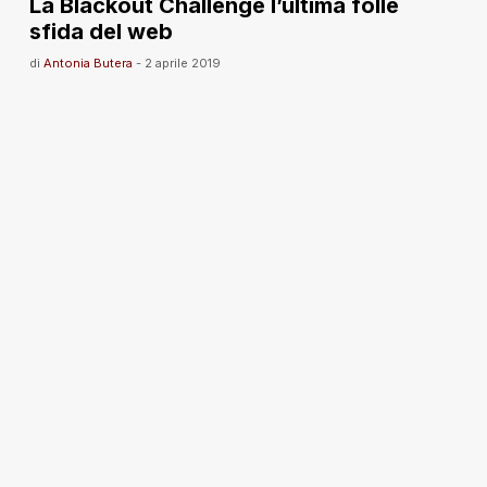
La Blackout Challenge l’ultima folle
sfida del web
di
Antonia Butera
-
2 aprile 2019