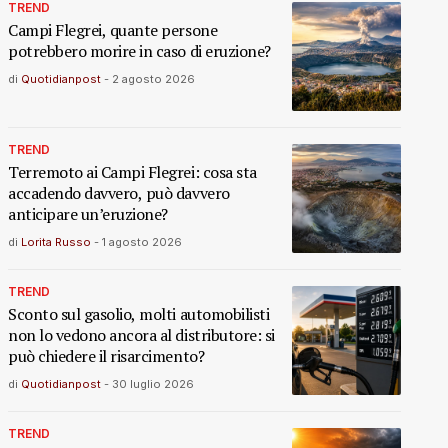
TREND
Campi Flegrei, quante persone
potrebbero morire in caso di eruzione?
di
Quotidianpost
-
2 agosto 2026
TREND
Terremoto ai Campi Flegrei: cosa sta
accadendo davvero, può davvero
anticipare un’eruzione?
di
Lorita Russo
-
1 agosto 2026
TREND
Sconto sul gasolio, molti automobilisti
non lo vedono ancora al distributore: si
può chiedere il risarcimento?
di
Quotidianpost
-
30 luglio 2026
TREND