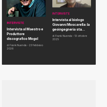
INTERVISTE
Intervista al biologo
INTERVISTE
Giovanni Moscarella: la
Intervista al Maestro e
geoingegneria sta
Produttore
modificando il clima e la
di
Frank Nuenda
-
13 ottobre
discografico Mogol
salute dell’uomo
2025
di
Frank Nuenda
-
23 febbraio
2026