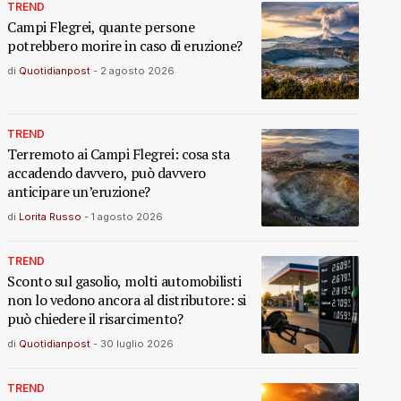
TREND
Campi Flegrei, quante persone
potrebbero morire in caso di eruzione?
di
Quotidianpost
-
2 agosto 2026
TREND
Terremoto ai Campi Flegrei: cosa sta
accadendo davvero, può davvero
anticipare un’eruzione?
di
Lorita Russo
-
1 agosto 2026
TREND
Sconto sul gasolio, molti automobilisti
non lo vedono ancora al distributore: si
può chiedere il risarcimento?
di
Quotidianpost
-
30 luglio 2026
TREND