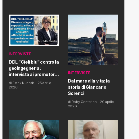
INTERVISTE
DDL “Cieli blu” contro la
geoingegneria :
INTERVISTE
intervista ai promotori
della tematica e della
Dal mare alla vita: la
di
Frank Nuenda
-
25 aprile
Proposta di Legge
storia di Giancarlo
2026
Screnci
di
Roby Contarino
-
20 aprile
2026