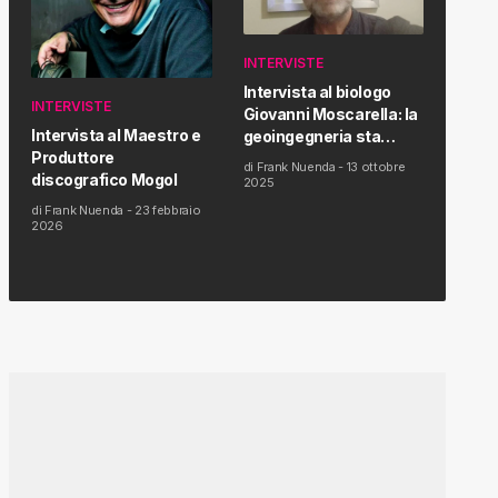
INTERVISTE
Intervista al biologo
INTERVISTE
Giovanni Moscarella: la
Intervista al Maestro e
geoingegneria sta
Produttore
modificando il clima e la
di
Frank Nuenda
-
13 ottobre
discografico Mogol
salute dell’uomo
2025
di
Frank Nuenda
-
23 febbraio
2026