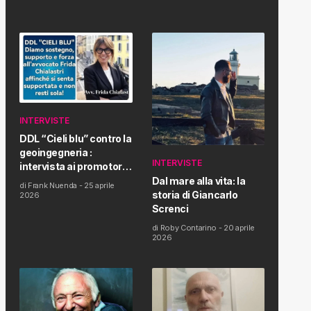
INTERVISTE
DDL “Cieli blu” contro la
geoingegneria :
INTERVISTE
intervista ai promotori
della tematica e della
Dal mare alla vita: la
di
Frank Nuenda
-
25 aprile
Proposta di Legge
storia di Giancarlo
2026
Screnci
di
Roby Contarino
-
20 aprile
2026