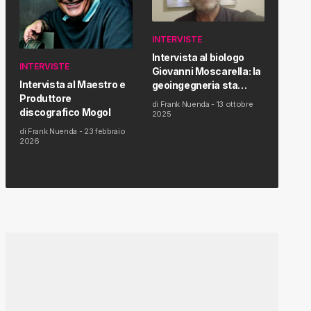
INTERVISTE
Intervista al biologo
INTERVISTE
Giovanni Moscarella: la
Intervista al Maestro e
geoingegneria sta
Produttore
modificando il clima e la
di
Frank Nuenda
-
13 ottobre
discografico Mogol
salute dell’uomo
2025
di
Frank Nuenda
-
23 febbraio
2026