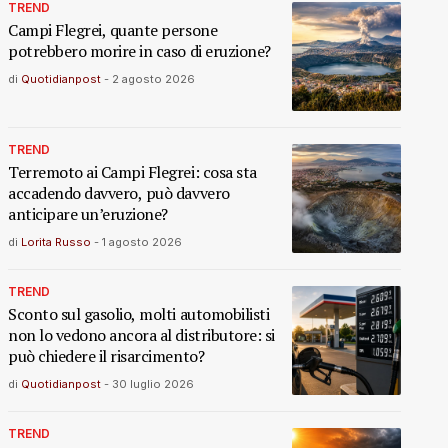
TREND
Campi Flegrei, quante persone
potrebbero morire in caso di eruzione?
di
Quotidianpost
-
2 agosto 2026
TREND
Terremoto ai Campi Flegrei: cosa sta
accadendo davvero, può davvero
anticipare un’eruzione?
di
Lorita Russo
-
1 agosto 2026
TREND
Sconto sul gasolio, molti automobilisti
non lo vedono ancora al distributore: si
può chiedere il risarcimento?
di
Quotidianpost
-
30 luglio 2026
TREND