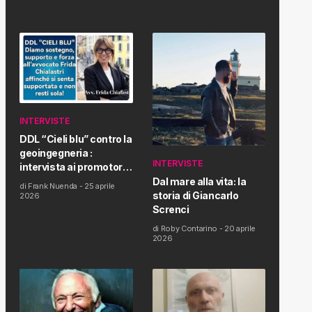
INTERVISTE
DDL “Cieli blu” contro la
geoingegneria :
INTERVISTE
intervista ai promotori
della tematica e della
Dal mare alla vita: la
di
Frank Nuenda
-
25 aprile
Proposta di Legge
storia di Giancarlo
2026
Screnci
di
Roby Contarino
-
20 aprile
2026