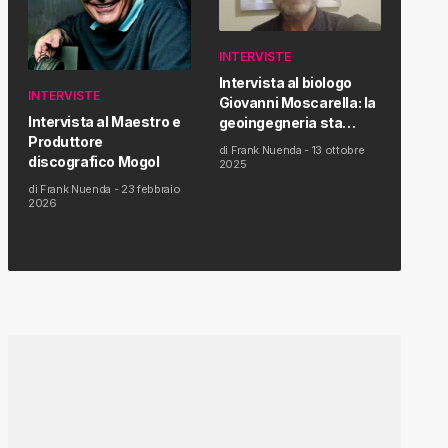
INTERVISTE
Intervista al biologo
INTERVISTE
Giovanni Moscarella: la
Intervista al Maestro e
geoingegneria sta
Produttore
modificando il clima e la
di
Frank Nuenda
-
13 ottobre
discografico Mogol
salute dell’uomo
2025
di
Frank Nuenda
-
23 febbraio
2026