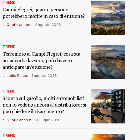
TREND
Campi Flegrei, quante persone
potrebbero morire in caso di eruzione?
di
Quotidianpost
-
2 agosto 2026
TREND
Terremoto ai Campi Flegrei: cosa sta
accadendo davvero, può davvero
anticipare un’eruzione?
di
Lorita Russo
-
1 agosto 2026
TREND
Sconto sul gasolio, molti automobilisti
non lo vedono ancora al distributore: si
può chiedere il risarcimento?
di
Quotidianpost
-
30 luglio 2026
TREND