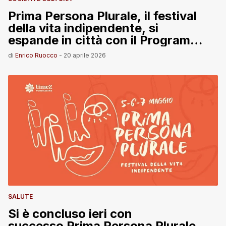
Prima Persona Plurale, il festival
della vita indipendente, si
espande in città con il Programma
Plurale Diffuso
di
Enrico Ruocco
-
20 aprile 2026
SALUTE
Si è concluso ieri con
successo Prima Persona Plurale,