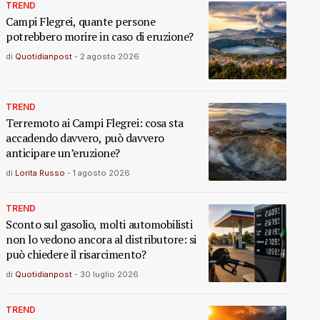
TREND
Campi Flegrei, quante persone
potrebbero morire in caso di eruzione?
di
Quotidianpost
-
2 agosto 2026
TREND
Terremoto ai Campi Flegrei: cosa sta
accadendo davvero, può davvero
anticipare un’eruzione?
di
Lorita Russo
-
1 agosto 2026
TREND
Sconto sul gasolio, molti automobilisti
non lo vedono ancora al distributore: si
può chiedere il risarcimento?
di
Quotidianpost
-
30 luglio 2026
TREND