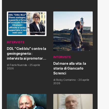
INTERVISTE
DDL “Cieli blu” contro la
geoingegneria :
INTERVISTE
intervista ai promotori
della tematica e della
Dal mare alla vita: la
di
Frank Nuenda
-
25 aprile
Proposta di Legge
storia di Giancarlo
2026
Screnci
di
Roby Contarino
-
20 aprile
2026