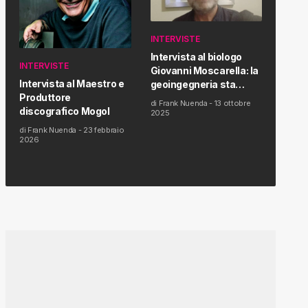
INTERVISTE
Intervista al biologo
INTERVISTE
Giovanni Moscarella: la
Intervista al Maestro e
geoingegneria sta
Produttore
modificando il clima e la
di
Frank Nuenda
-
13 ottobre
discografico Mogol
salute dell’uomo
2025
di
Frank Nuenda
-
23 febbraio
2026