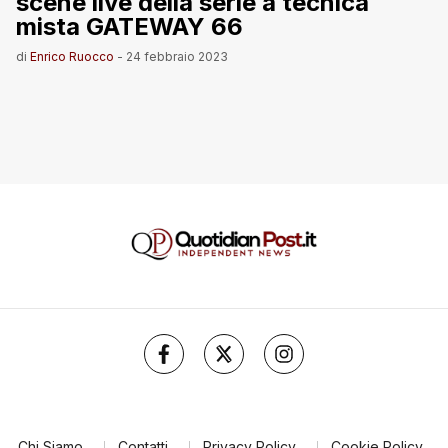
scene live della serie a tecnica
mista GATEWAY 66
di
Enrico Ruocco
-
24 febbraio 2023
Chi Siamo
Contatti
Privacy Policy
Cookie Policy