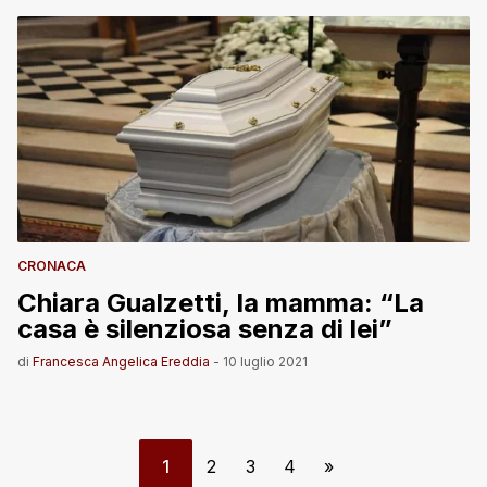
CRONACA
Chiara Gualzetti, la mamma: “La
casa è silenziosa senza di lei”
di
Francesca Angelica Ereddia
-
10 luglio 2021
1
2
3
4
»