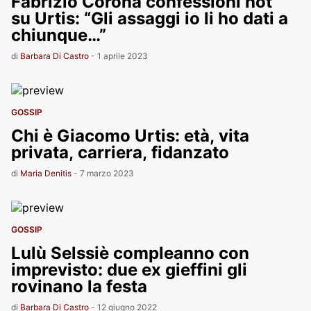
Fabrizio Corona confessioni hot
su Urtis: “Gli assaggi io li ho dati a
chiunque…”
di
Barbara Di Castro
-
1 aprile 2023
GOSSIP
Chi è Giacomo Urtis: età, vita
privata, carriera, fidanzato
di
Maria Denitis
-
7 marzo 2023
GOSSIP
Lulù Selssiè compleanno con
imprevisto: due ex gieffini gli
rovinano la festa
di
Barbara Di Castro
-
12 giugno 2022