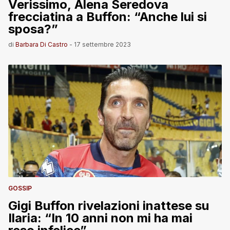
Verissimo, Alena Seredova
frecciatina a Buffon: “Anche lui si
sposa?”
di
Barbara Di Castro
-
17 settembre 2023
GOSSIP
Gigi Buffon rivelazioni inattese su
Ilaria: “In 10 anni non mi ha mai