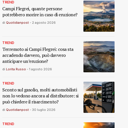
TREND
Campi Flegrei, quante persone
potrebbero morire in caso di eruzione?
di
Quotidianpost
-
2 agosto 2026
TREND
Terremoto ai Campi Flegrei: cosa sta
accadendo davvero, può davvero
anticipare un’eruzione?
di
Lorita Russo
-
1 agosto 2026
TREND
Sconto sul gasolio, molti automobilisti
non lo vedono ancora al distributore: si
può chiedere il risarcimento?
di
Quotidianpost
-
30 luglio 2026
TREND