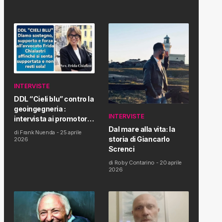
INTERVISTE
DDL “Cieli blu” contro la
geoingegneria :
INTERVISTE
intervista ai promotori
della tematica e della
Dal mare alla vita: la
di
Frank Nuenda
-
25 aprile
Proposta di Legge
storia di Giancarlo
2026
Screnci
di
Roby Contarino
-
20 aprile
2026