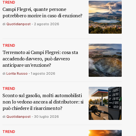
TREND
Campi Flegrei, quante persone
potrebbero morire in caso di eruzione?
di
Quotidianpost
-
2 agosto 2026
TREND
Terremoto ai Campi Flegrei: cosa sta
accadendo davvero, può davvero
anticipare un’eruzione?
di
Lorita Russo
-
1 agosto 2026
TREND
Sconto sul gasolio, molti automobilisti
non lo vedono ancora al distributore: si
può chiedere il risarcimento?
di
Quotidianpost
-
30 luglio 2026
TREND