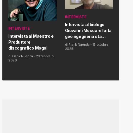
INTERVISTE
Intervista al biologo
INTERVISTE
Giovanni Moscarella: la
Intervista al Maestro e
geoingegneria sta
Produttore
modificando il clima e la
di
Frank Nuenda
-
13 ottobre
discografico Mogol
salute dell’uomo
2025
di
Frank Nuenda
-
23 febbraio
2026