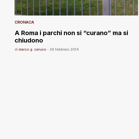
CRONACA
A Roma i parchi non si “curano” ma si
chiudono
di
marco g. caruso
-
26 febbraio 2014