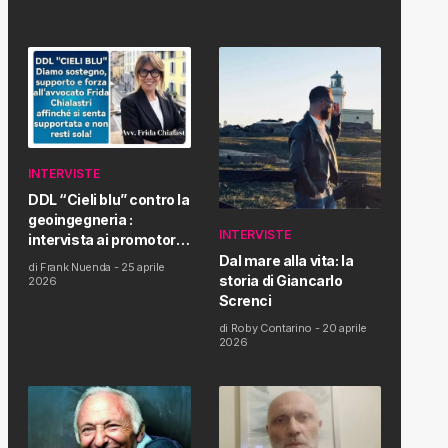
INTERVISTE
DDL “Cieli blu” contro la
geoingegneria :
INTERVISTE
intervista ai promotori
della tematica e della
Dal mare alla vita: la
di
Frank Nuenda
-
25 aprile
Proposta di Legge
storia di Giancarlo
2026
Screnci
di
Roby Contarino
-
20 aprile
2026