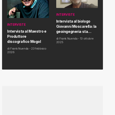
INTERVISTE
Intervista al biologo
INTERVISTE
Giovanni Moscarella: la
Intervista al Maestro e
geoingegneria sta
Produttore
modificando il clima e la
di
Frank Nuenda
-
13 ottobre
discografico Mogol
salute dell’uomo
2025
di
Frank Nuenda
-
23 febbraio
2026