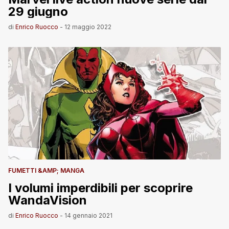
29 giugno
di
Enrico Ruocco
-
12 maggio 2022
FUMETTI &AMP; MANGA
I volumi imperdibili per scoprire
WandaVision
di
Enrico Ruocco
-
14 gennaio 2021