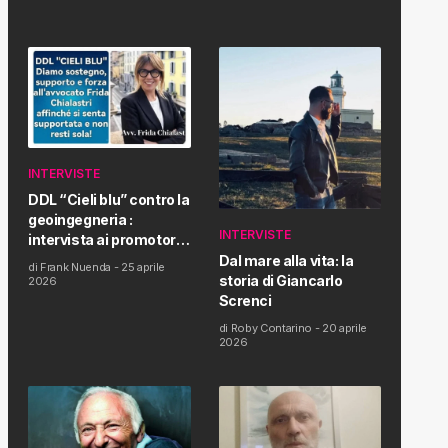
INTERVISTE
DDL “Cieli blu” contro la
geoingegneria :
INTERVISTE
intervista ai promotori
della tematica e della
Dal mare alla vita: la
di
Frank Nuenda
-
25 aprile
Proposta di Legge
storia di Giancarlo
2026
Screnci
di
Roby Contarino
-
20 aprile
2026