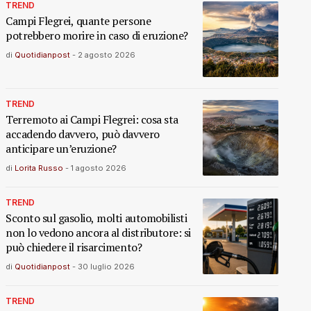
TREND
Campi Flegrei, quante persone
potrebbero morire in caso di eruzione?
di
Quotidianpost
-
2 agosto 2026
TREND
Terremoto ai Campi Flegrei: cosa sta
accadendo davvero, può davvero
anticipare un’eruzione?
di
Lorita Russo
-
1 agosto 2026
TREND
Sconto sul gasolio, molti automobilisti
non lo vedono ancora al distributore: si
può chiedere il risarcimento?
di
Quotidianpost
-
30 luglio 2026
TREND