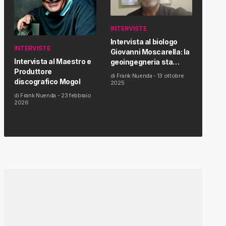
INTERVISTE
Intervista al biologo
INTERVISTE
Giovanni Moscarella: la
Intervista al Maestro e
geoingegneria sta
Produttore
modificando il clima e la
di
Frank Nuenda
-
13 ottobre
discografico Mogol
salute dell’uomo
2025
di
Frank Nuenda
-
23 febbraio
2026