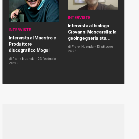
INTERVISTE
Intervista al biologo
INTERVISTE
Giovanni Moscarella: la
Intervista al Maestro e
geoingegneria sta
Produttore
modificando il clima e la
di
Frank Nuenda
-
13 ottobre
discografico Mogol
salute dell’uomo
2025
di
Frank Nuenda
-
23 febbraio
2026