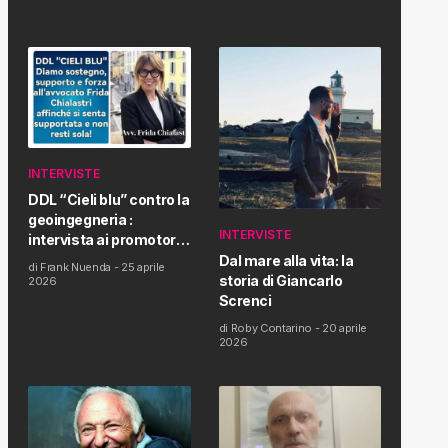
INTERVISTE
DDL “Cieli blu” contro la
geoingegneria :
INTERVISTE
intervista ai promotori
della tematica e della
Dal mare alla vita: la
di
Frank Nuenda
-
25 aprile
Proposta di Legge
storia di Giancarlo
2026
Screnci
di
Roby Contarino
-
20 aprile
2026