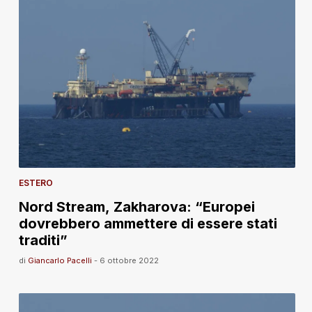
ESTERO
Nord Stream, Zakharova: “Europei
dovrebbero ammettere di essere stati
traditi”
di
Giancarlo Pacelli
-
6 ottobre 2022