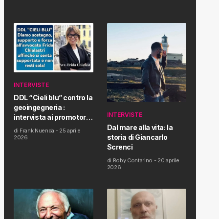
INTERVISTE
DDL “Cieli blu” contro la
geoingegneria :
INTERVISTE
intervista ai promotori
della tematica e della
Dal mare alla vita: la
di
Frank Nuenda
-
25 aprile
Proposta di Legge
storia di Giancarlo
2026
Screnci
di
Roby Contarino
-
20 aprile
2026