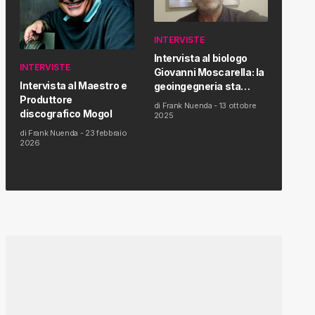
INTERVISTE
Intervista al biologo
INTERVISTE
Giovanni Moscarella: la
Intervista al Maestro e
geoingegneria sta
Produttore
modificando il clima e la
di
Frank Nuenda
-
13 ottobre
discografico Mogol
salute dell’uomo
2025
di
Frank Nuenda
-
23 febbraio
2026