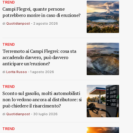
TREND
Campi Flegrei, quante persone
potrebbero morire in caso di eruzione?
di
Quotidianpost
-
2 agosto 2026
TREND
Terremoto ai Campi Flegrei: cosa sta
accadendo davvero, può davvero
anticipare un’eruzione?
di
Lorita Russo
-
1 agosto 2026
TREND
Sconto sul gasolio, molti automobilisti
non lo vedono ancora al distributore: si
può chiedere il risarcimento?
di
Quotidianpost
-
30 luglio 2026
TREND