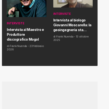
INTERVISTE
Intervista al biologo
INTERVISTE
Giovanni Moscarella: la
Intervista al Maestro e
geoingegneria sta
Produttore
modificando il clima e la
di
Frank Nuenda
-
13 ottobre
discografico Mogol
salute dell’uomo
2025
di
Frank Nuenda
-
23 febbraio
2026