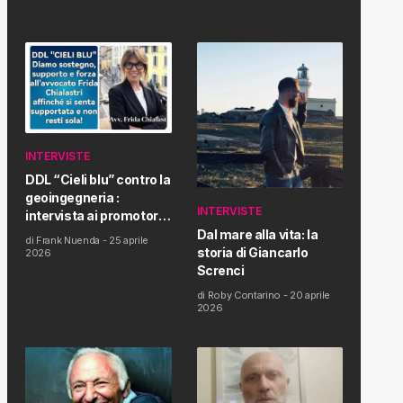
INTERVISTE
DDL “Cieli blu” contro la
geoingegneria :
INTERVISTE
intervista ai promotori
della tematica e della
Dal mare alla vita: la
di
Frank Nuenda
-
25 aprile
Proposta di Legge
storia di Giancarlo
2026
Screnci
di
Roby Contarino
-
20 aprile
2026