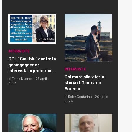
INTERVISTE
DDL “Cieli blu” contro la
geoingegneria :
INTERVISTE
intervista ai promotori
della tematica e della
Dal mare alla vita: la
di
Frank Nuenda
-
25 aprile
Proposta di Legge
storia di Giancarlo
2026
Screnci
di
Roby Contarino
-
20 aprile
2026