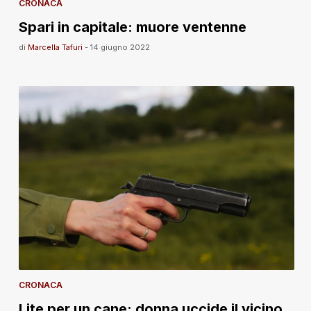
CRONACA
Spari in capitale: muore ventenne
di
Marcella Tafuri
-
14 giugno 2022
CRONACA
Lite per un cane: donna uccide il vicino