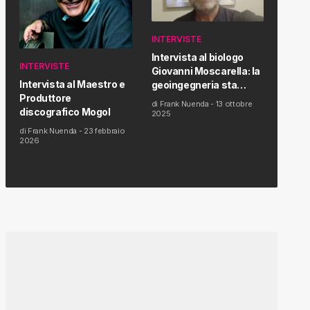
INTERVISTE
Intervista al biologo
INTERVISTE
Giovanni Moscarella: la
Intervista al Maestro e
geoingegneria sta
Produttore
modificando il clima e la
di
Frank Nuenda
-
13 ottobre
discografico Mogol
salute dell’uomo
2025
di
Frank Nuenda
-
23 febbraio
2026