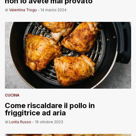
non lo avete mai provato
di
Valentina Trogu
-
14 marzo 2024
CUCINA
Come riscaldare il pollo in
friggitrice ad aria
di
Lorita Russo
-
16 ottobre 2023