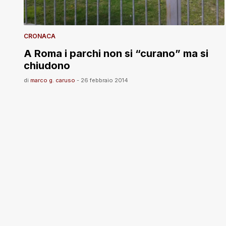
CRONACA
A Roma i parchi non si “curano” ma si
chiudono
di
marco g. caruso
-
26 febbraio 2014