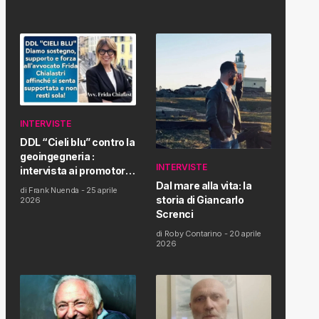
INTERVISTE
DDL “Cieli blu” contro la
geoingegneria :
INTERVISTE
intervista ai promotori
della tematica e della
Dal mare alla vita: la
di
Frank Nuenda
-
25 aprile
Proposta di Legge
storia di Giancarlo
2026
Screnci
di
Roby Contarino
-
20 aprile
2026