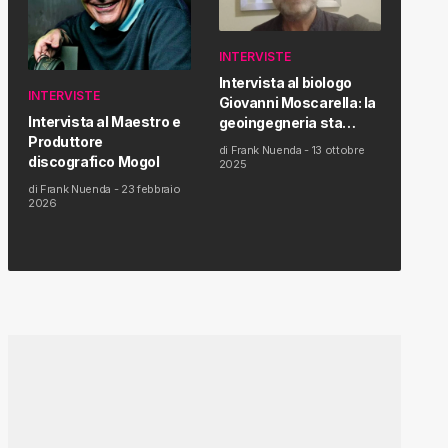
INTERVISTE
Intervista al biologo
INTERVISTE
Giovanni Moscarella: la
Intervista al Maestro e
geoingegneria sta
Produttore
modificando il clima e la
di
Frank Nuenda
-
13 ottobre
discografico Mogol
salute dell’uomo
2025
di
Frank Nuenda
-
23 febbraio
2026