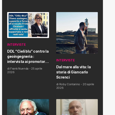
INTERVISTE
DDL “Cieli blu” contro la
geoingegneria :
INTERVISTE
intervista ai promotori
della tematica e della
Dal mare alla vita: la
di
Frank Nuenda
-
25 aprile
Proposta di Legge
storia di Giancarlo
2026
Screnci
di
Roby Contarino
-
20 aprile
2026