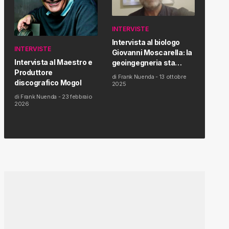
INTERVISTE
Intervista al biologo
INTERVISTE
Giovanni Moscarella: la
Intervista al Maestro e
geoingegneria sta
Produttore
modificando il clima e la
di
Frank Nuenda
-
13 ottobre
discografico Mogol
salute dell’uomo
2025
di
Frank Nuenda
-
23 febbraio
2026