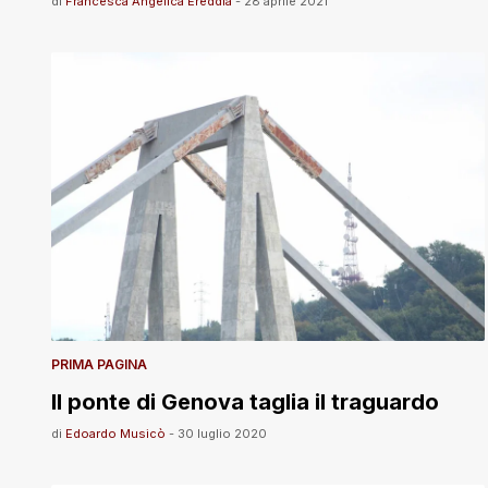
di
Francesca Angelica Ereddia
-
28 aprile 2021
PRIMA PAGINA
Il ponte di Genova taglia il traguardo
di
Edoardo Musicò
-
30 luglio 2020