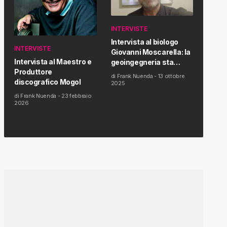
INTERVISTE
Intervista al biologo
INTERVISTE
Giovanni Moscarella: la
Intervista al Maestro e
geoingegneria sta
Produttore
modificando il clima e la
di
Frank Nuenda
-
13 ottobre
discografico Mogol
salute dell’uomo
2025
di
Frank Nuenda
-
23 febbraio
2026