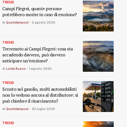
TREND
Campi Flegrei, quante persone
potrebbero morire in caso di eruzione?
di
Quotidianpost
-
2 agosto 2026
TREND
Terremoto ai Campi Flegrei: cosa sta
accadendo davvero, può davvero
anticipare un’eruzione?
di
Lorita Russo
-
1 agosto 2026
TREND
Sconto sul gasolio, molti automobilisti
non lo vedono ancora al distributore: si
può chiedere il risarcimento?
di
Quotidianpost
-
30 luglio 2026
TREND