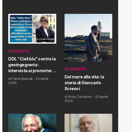
INTERVISTE
DDL “Cieli blu” contro la
geoingegneria :
INTERVISTE
intervista ai promotori
della tematica e della
Dal mare alla vita: la
di
Frank Nuenda
-
25 aprile
Proposta di Legge
storia di Giancarlo
2026
Screnci
di
Roby Contarino
-
20 aprile
2026