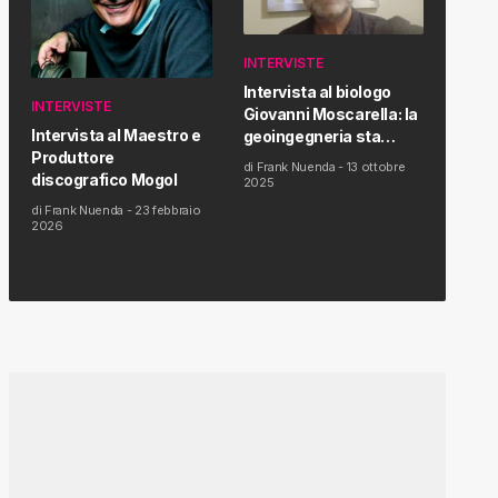
INTERVISTE
Intervista al biologo
INTERVISTE
Giovanni Moscarella: la
Intervista al Maestro e
geoingegneria sta
Produttore
modificando il clima e la
di
Frank Nuenda
-
13 ottobre
discografico Mogol
salute dell’uomo
2025
di
Frank Nuenda
-
23 febbraio
2026