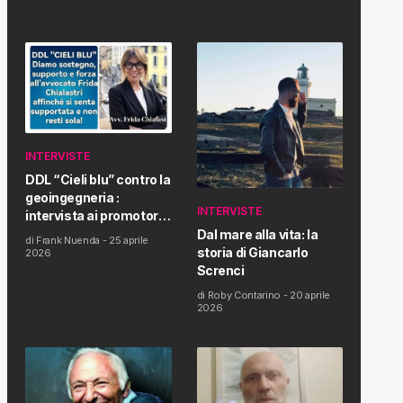
INTERVISTE
DDL “Cieli blu” contro la
geoingegneria :
INTERVISTE
intervista ai promotori
della tematica e della
Dal mare alla vita: la
di
Frank Nuenda
-
25 aprile
Proposta di Legge
storia di Giancarlo
2026
Screnci
di
Roby Contarino
-
20 aprile
2026