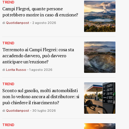
TREND
Campi Flegrei, quante persone
potrebbero morire in caso di eruzione?
di
Quotidianpost
-
2 agosto 2026
TREND
Terremoto ai Campi Flegrei: cosa sta
accadendo davvero, può davvero
anticipare un’eruzione?
di
Lorita Russo
-
1 agosto 2026
TREND
Sconto sul gasolio, molti automobilisti
non lo vedono ancora al distributore: si
può chiedere il risarcimento?
di
Quotidianpost
-
30 luglio 2026
TREND