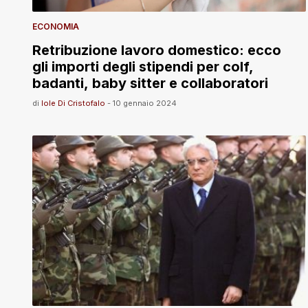
ECONOMIA
Retribuzione lavoro domestico: ecco
gli importi degli stipendi per colf,
badanti, baby sitter e collaboratori
di
Iole Di Cristofalo
-
10 gennaio 2024