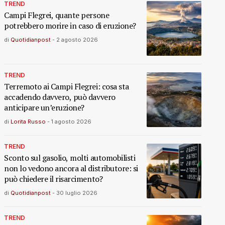
TREND
Campi Flegrei, quante persone
potrebbero morire in caso di eruzione?
di
Quotidianpost
-
2 agosto 2026
TREND
Terremoto ai Campi Flegrei: cosa sta
accadendo davvero, può davvero
anticipare un’eruzione?
di
Lorita Russo
-
1 agosto 2026
TREND
Sconto sul gasolio, molti automobilisti
non lo vedono ancora al distributore: si
può chiedere il risarcimento?
di
Quotidianpost
-
30 luglio 2026
TREND