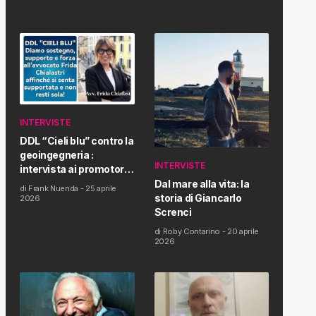
INTERVISTE
DDL “Cieli blu” contro la
geoingegneria :
INTERVISTE
intervista ai promotori
della tematica e della
Dal mare alla vita: la
di
Frank Nuenda
-
25 aprile
Proposta di Legge
storia di Giancarlo
2026
Screnci
di
Roby Contarino
-
20 aprile
2026