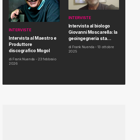
INTERVISTE
Intervista al biologo
INTERVISTE
Giovanni Moscarella: la
Intervista al Maestro e
geoingegneria sta
Produttore
modificando il clima e la
di
Frank Nuenda
-
13 ottobre
discografico Mogol
salute dell’uomo
2025
di
Frank Nuenda
-
23 febbraio
2026