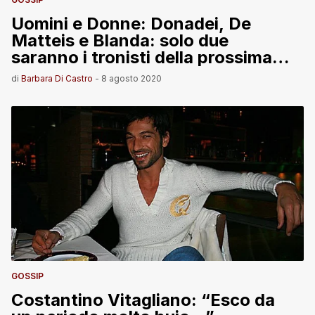
Uomini e Donne: Donadei, De
Matteis e Blanda: solo due
saranno i tronisti della prossima
stagione
di
Barbara Di Castro
-
8 agosto 2020
GOSSIP
Costantino Vitagliano: “Esco da