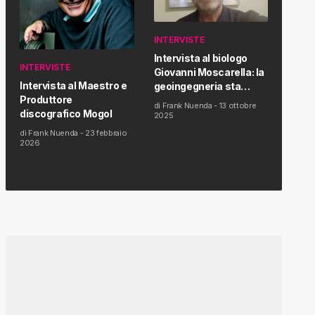
INTERVISTE
Intervista al biologo
INTERVISTE
Giovanni Moscarella: la
Intervista al Maestro e
geoingegneria sta
Produttore
modificando il clima e la
di
Frank Nuenda
-
13 ottobre
discografico Mogol
salute dell’uomo
2025
di
Frank Nuenda
-
23 febbraio
2026