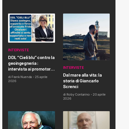
INTERVISTE
DDL “Cieli blu” contro la
geoingegneria :
INTERVISTE
intervista ai promotori
della tematica e della
Dal mare alla vita: la
di
Frank Nuenda
-
25 aprile
Proposta di Legge
storia di Giancarlo
2026
Screnci
di
Roby Contarino
-
20 aprile
2026