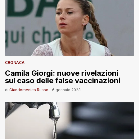
CRONACA
Camila Giorgi: nuove rivelazioni
sul caso delle false vaccinazioni
di
Giandomenico Russo
-
6 gennaio 2023