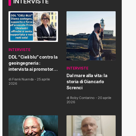
INTERVISTE
INTERVISTE
DDL “Cieli blu” contro la
geoingegneria :
INTERVISTE
intervista ai promotori
della tematica e della
Dal mare alla vita: la
di
Frank Nuenda
-
25 aprile
Proposta di Legge
storia di Giancarlo
2026
Screnci
di
Roby Contarino
-
20 aprile
2026