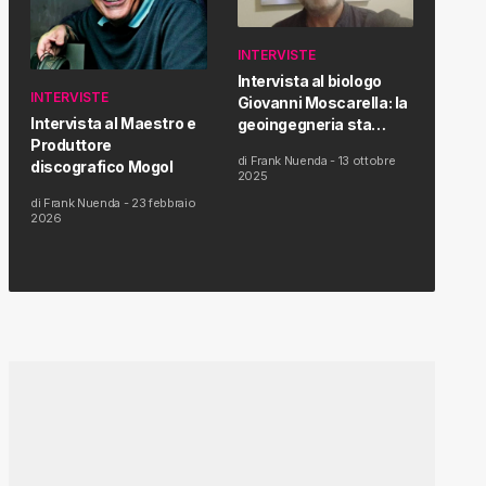
INTERVISTE
Intervista al biologo
INTERVISTE
Giovanni Moscarella: la
Intervista al Maestro e
geoingegneria sta
Produttore
modificando il clima e la
di
Frank Nuenda
-
13 ottobre
discografico Mogol
salute dell’uomo
2025
di
Frank Nuenda
-
23 febbraio
2026