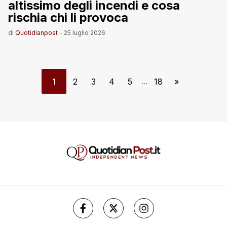
altissimo degli incendi e cosa
rischia chi li provoca
di
Quotidianpost
-
25 luglio 2026
1
2
3
4
5
18
»
...