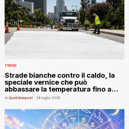
TREND
Strade bianche contro il caldo, la
speciale vernice che può
abbassare la temperatura fino a
10 °C. Ecco come funziona
di
Quotidianpost
-
28 luglio 2026
davvero