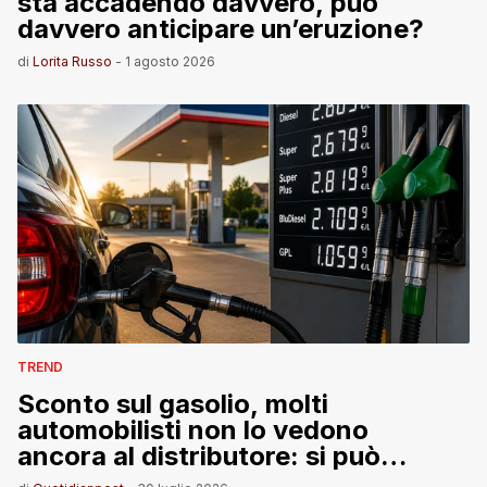
sta accadendo davvero, può
davvero anticipare un’eruzione?
di
Lorita Russo
-
1 agosto 2026
TREND
Sconto sul gasolio, molti
automobilisti non lo vedono
ancora al distributore: si può
chiedere il risarcimento?