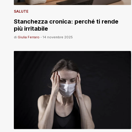
SALUTE
Stanchezza cronica: perché ti rende
più irritabile
di
Giulia Ferraro
-
14 novembre 2025