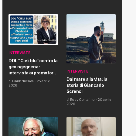
INTERVISTE
DDL “Cieli blu” contro la
geoingegneria :
INTERVISTE
intervista ai promotori
della tematica e della
Dal mare alla vita: la
di
Frank Nuenda
-
25 aprile
Proposta di Legge
storia di Giancarlo
2026
Screnci
di
Roby Contarino
-
20 aprile
2026