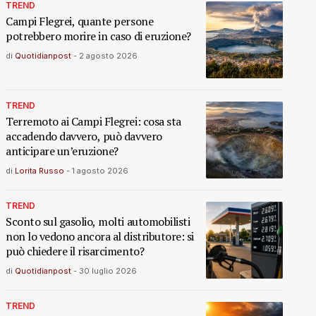
TREND
Campi Flegrei, quante persone
potrebbero morire in caso di eruzione?
di
Quotidianpost
-
2 agosto 2026
TREND
Terremoto ai Campi Flegrei: cosa sta
accadendo davvero, può davvero
anticipare un’eruzione?
di
Lorita Russo
-
1 agosto 2026
TREND
Sconto sul gasolio, molti automobilisti
non lo vedono ancora al distributore: si
può chiedere il risarcimento?
di
Quotidianpost
-
30 luglio 2026
TREND