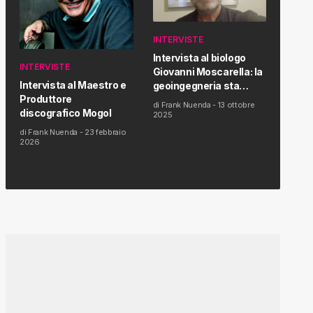
INTERVISTE
Intervista al biologo
INTERVISTE
Giovanni Moscarella: la
Intervista al Maestro e
geoingegneria sta
Produttore
modificando il clima e la
di
Frank Nuenda
-
13 ottobre
discografico Mogol
salute dell’uomo
2025
di
Frank Nuenda
-
23 febbraio
2026