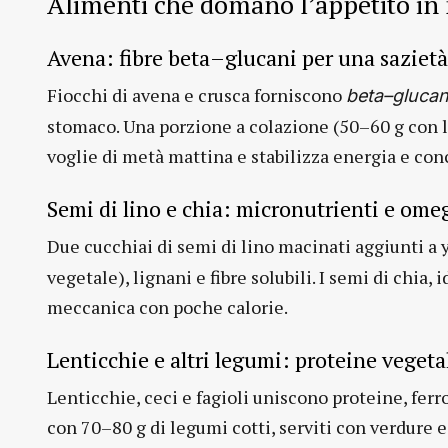
Alimenti che domano l’appetito in
Avena: fibre beta–glucani per una saziet
Fiocchi di avena e crusca forniscono
beta–glucan
stomaco. Una porzione a colazione (50–60 g con l
voglie di metà mattina e stabilizza energia e co
Semi di lino e chia: micronutrienti e ome
Due cucchiai di semi di lino macinati aggiunti a
vegetale), lignani e fibre solubili. I semi di chia
meccanica con poche calorie.
Lenticchie e altri legumi: proteine vegeta
Lenticchie, ceci e fagioli uniscono proteine, fer
con 70–80 g di legumi cotti, serviti con verdure e