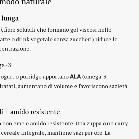
 modo naturale
à lunga
, fibre solubili che formano gel viscosi nello
i
atte o drink vegetale senza zuccheri) riduce le
ncentrazione.
ga-3
 yogurt o porridge apportano
(omega-3
ALA
, idratati, aumentano di volume e favoriscono sazietà
li + amido resistente
ro non eme e amido resistente. Una zuppa o un curry
 cereale integrale, mantiene sazi per ore. La