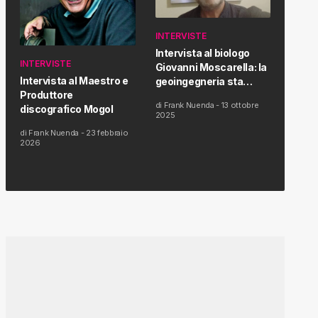
INTERVISTE
Intervista al biologo
INTERVISTE
Giovanni Moscarella: la
Intervista al Maestro e
geoingegneria sta
Produttore
modificando il clima e la
di
Frank Nuenda
-
13 ottobre
discografico Mogol
salute dell’uomo
2025
di
Frank Nuenda
-
23 febbraio
2026