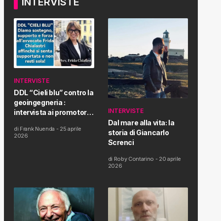
INTERVISTE
INTERVISTE
DDL “Cieli blu” contro la
geoingegneria :
INTERVISTE
intervista ai promotori
della tematica e della
Dal mare alla vita: la
di
Frank Nuenda
-
25 aprile
Proposta di Legge
storia di Giancarlo
2026
Screnci
di
Roby Contarino
-
20 aprile
2026