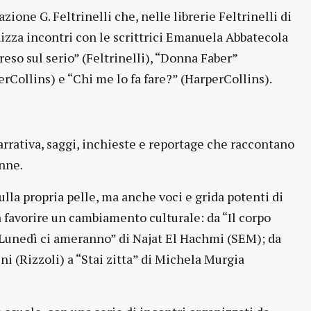
ione G. Feltrinelli che, nelle librerie Feltrinelli di
izza incontri con le scrittrici Emanuela Abbatecola
reso sul serio” (Feltrinelli), “Donna Faber”
erCollins) e “Chi me lo fa fare?” (HarperCollins).
arrativa, saggi, inchieste e reportage che raccontano
onne.
ulla propria pelle, ma anche voci e grida potenti di
a favorire un cambiamento culturale: da “Il corpo
“Lunedì ci ameranno” di Najat El Hachmi (SEM); da
i (Rizzoli) a “Stai zitta” di Michela Murgia