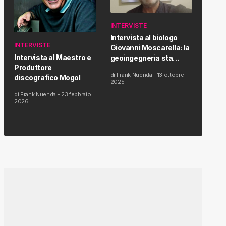
INTERVISTE
Intervista al biologo
INTERVISTE
Giovanni Moscarella: la
Intervista al Maestro e
geoingegneria sta
Produttore
modificando il clima e la
di
Frank Nuenda
-
13 ottobre
discografico Mogol
salute dell’uomo
2025
di
Frank Nuenda
-
23 febbraio
2026