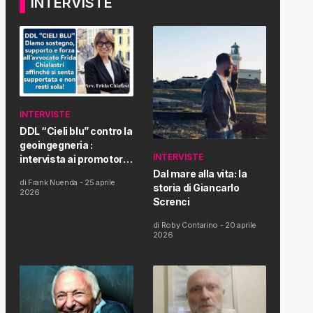
INTERVISTE
INTERVISTE
DDL “Cieli blu” contro la
geoingegneria :
INTERVISTE
intervista ai promotori
della tematica e della
Dal mare alla vita: la
di
Frank Nuenda
-
25 aprile
Proposta di Legge
storia di Giancarlo
2026
Screnci
di
Roby Contarino
-
20 aprile
2026