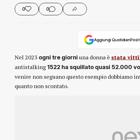
0
0
Aggiungi QuotidianPost t
Nel 2023
una donna è
stata vitt
ogni tre giorni
antistalking
1522 ha squillato quasi 52.000 vo
venire non seguano questo esempio dobbiamo int
quanto non scontato.