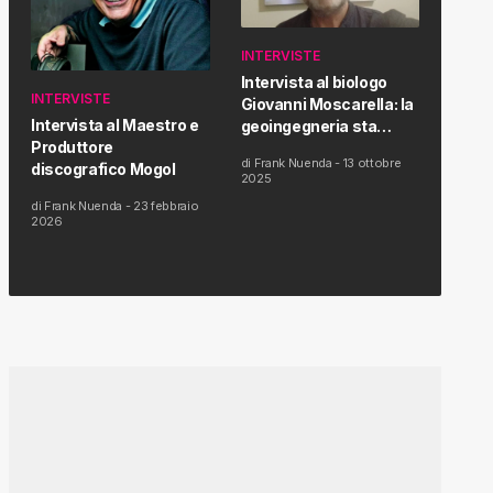
INTERVISTE
Intervista al biologo
INTERVISTE
Giovanni Moscarella: la
Intervista al Maestro e
geoingegneria sta
Produttore
modificando il clima e la
di
Frank Nuenda
-
13 ottobre
discografico Mogol
salute dell’uomo
2025
di
Frank Nuenda
-
23 febbraio
2026