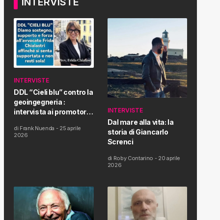
INTERVISTE
INTERVISTE
DDL “Cieli blu” contro la
geoingegneria :
INTERVISTE
intervista ai promotori
della tematica e della
Dal mare alla vita: la
di
Frank Nuenda
-
25 aprile
Proposta di Legge
storia di Giancarlo
2026
Screnci
di
Roby Contarino
-
20 aprile
2026