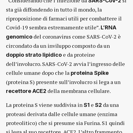
“Considerando che l’infezione da
si
SARS-CoV-2
sta già diffondendo in tutto il mondo, la
riproposizione di farmaci utili per combattere il
Covid-19 sembra estremamente utile”.
L’RNA
del coronavirus come SARS-CoV-2 è
genomico
circondato da un inviluppo composto da un
e da proteine
doppio strato lipidico
dell’involucro. SARS-CoV-2 avvia l’ingresso delle
cellule umane dopo che la
proteina Spike
(proteina S) presente sull’involucro si lega a un
della membrana cellulare.
recettore ACE2
La proteina S viene suddivisa in
e
da una
S1
S2
proteasi derivata dalle cellule umane (enzima
proteolitico) che si presume sia Furina. S1 quindi
si lega al suo recettore, ACE2. L’altro frammento,