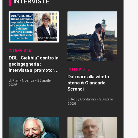
INTERVISTE
INTERVISTE
DDL “Cieli blu” contro la
geoingegneria :
INTERVISTE
intervista ai promotori
della tematica e della
Dal mare alla vita: la
di
Frank Nuenda
-
25 aprile
Proposta di Legge
storia di Giancarlo
2026
Screnci
di
Roby Contarino
-
20 aprile
2026