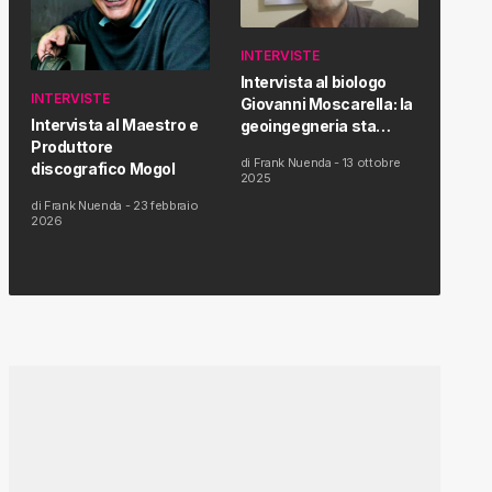
INTERVISTE
Intervista al biologo
INTERVISTE
Giovanni Moscarella: la
Intervista al Maestro e
geoingegneria sta
Produttore
modificando il clima e la
di
Frank Nuenda
-
13 ottobre
discografico Mogol
salute dell’uomo
2025
di
Frank Nuenda
-
23 febbraio
2026