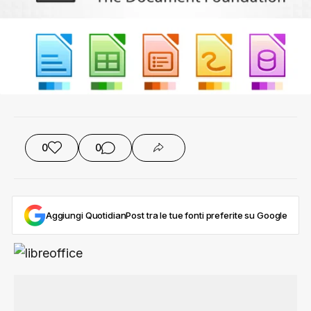
0
0
Aggiungi QuotidianPost tra le tue fonti preferite su Google