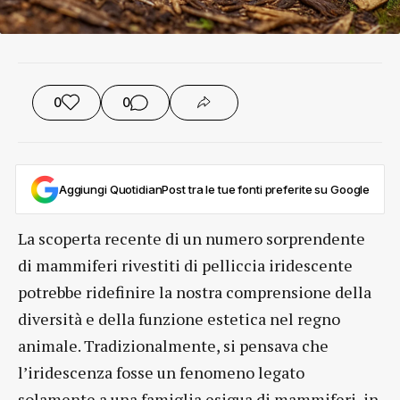
0
0
Aggiungi QuotidianPost tra le tue fonti preferite su Google
La scoperta recente di un numero sorprendente
di mammiferi rivestiti di pelliccia iridescente
potrebbe ridefinire la nostra comprensione della
diversità e della funzione estetica nel regno
animale. Tradizionalmente, si pensava che
l’iridescenza fosse un fenomeno legato
solamente a una famiglia esigua di mammiferi, in