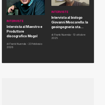
INTERVISTE
Intervista al biologo
INTERVISTE
Giovanni Moscarella: la
Intervista al Maestro e
geoingegneria sta
Produttore
modificando il clima e la
di
Frank Nuenda
-
13 ottobre
discografico Mogol
salute dell’uomo
2025
di
Frank Nuenda
-
23 febbraio
2026