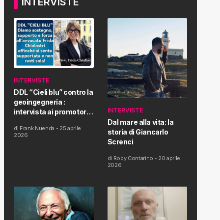
INTERVISTE
INTERVISTE
DDL “Cieli blu” contro la
geoingegneria :
INTERVISTE
intervista ai promotori
della tematica e della
Dal mare alla vita: la
di
Frank Nuenda
-
25 aprile
Proposta di Legge
storia di Giancarlo
2026
Screnci
di
Roby Contarino
-
20 aprile
2026