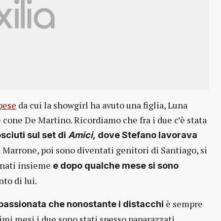
bese
da cui la showgirl ha avuto una figlia, Luna
e cone De Martino. Ricordiamo che fra i due c’è stata
sciuti sul set di
Amici,
dove Stefano lavorava
arrone, poi sono diventati genitori di Santiago, si
rnati insieme
e dopo qualche mese si sono
to di lui.
è
sempre
passionata che nonostante i distacchi
timi mesi i due sono stati spesso paparazzati