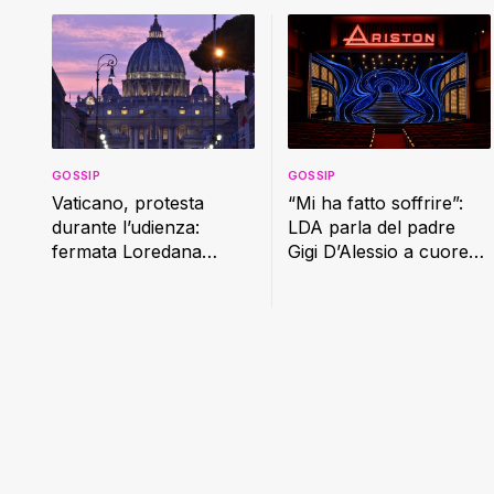
GOSSIP
GOSSIP
Vaticano, protesta
“Mi ha fatto soffrire”:
durante l’udienza:
LDA parla del padre
fermata Loredana
Gigi D’Alessio a cuore
Cannata
aperto