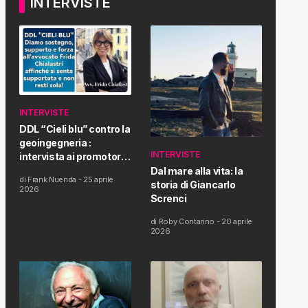
INTERVISTE
INTERVISTE
DDL “Cieli blu” contro la
geoingegneria :
INTERVISTE
intervista ai promotori
della tematica e della
Dal mare alla vita: la
di
Frank Nuenda
-
25 aprile
Proposta di Legge
storia di Giancarlo
2026
Screnci
di
Roby Contarino
-
20 aprile
2026