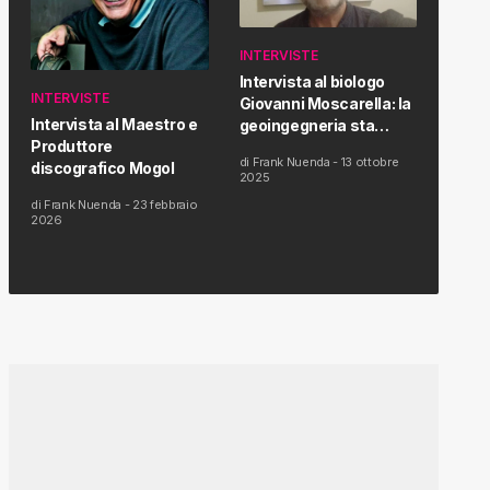
INTERVISTE
Intervista al biologo
INTERVISTE
Giovanni Moscarella: la
Intervista al Maestro e
geoingegneria sta
Produttore
modificando il clima e la
di
Frank Nuenda
-
13 ottobre
discografico Mogol
salute dell’uomo
2025
di
Frank Nuenda
-
23 febbraio
2026