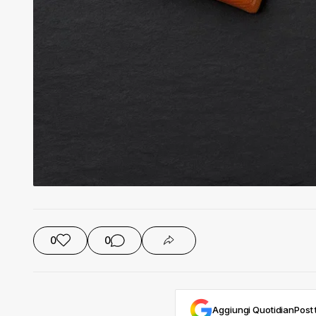
0
0
Aggiungi QuotidianPost t