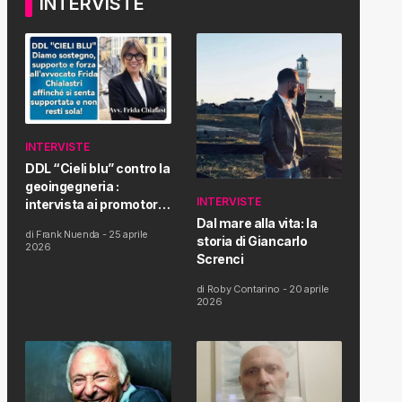
INTERVISTE
INTERVISTE
DDL “Cieli blu” contro la
geoingegneria :
INTERVISTE
intervista ai promotori
della tematica e della
Dal mare alla vita: la
di
Frank Nuenda
-
25 aprile
Proposta di Legge
storia di Giancarlo
2026
Screnci
di
Roby Contarino
-
20 aprile
2026