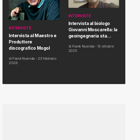
INTERVISTE
Intervista al biologo
INTERVISTE
Giovanni Moscarella: la
Intervista al Maestro e
geoingegneria sta
Produttore
modificando il clima e la
di
Frank Nuenda
-
13 ottobre
discografico Mogol
salute dell’uomo
2025
di
Frank Nuenda
-
23 febbraio
2026